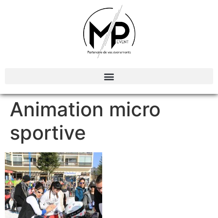
Organisation et Animations d’évènements
Animation micro
sportive