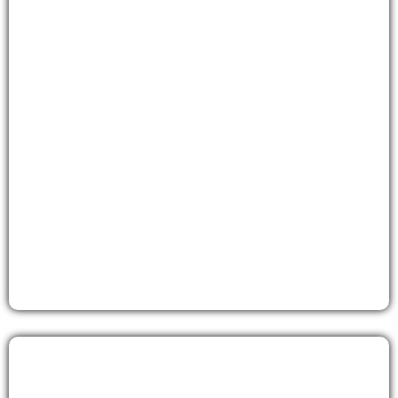
Speaker - Animateur micro
Découvrez nos formules pour animer vos
évènements
Découvrir
Sonorisation