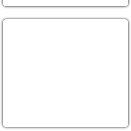
Course d'obstacles
Découvrez nos formules pour organiser et
animer des Courses d'obstacles
Découvrir