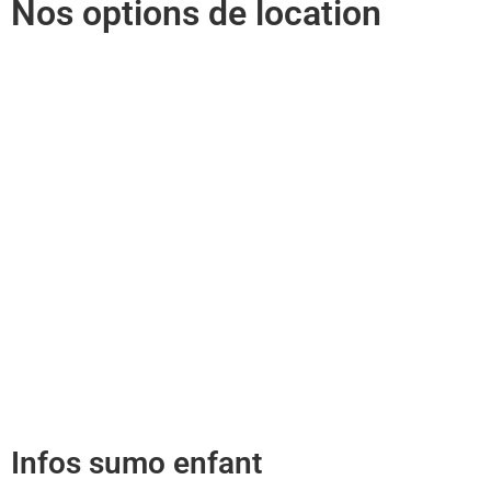
Nos options de location
Retrait au dépôt
Formule la plus économique qui
consiste à retirer et à rapporter le
sumo enfant à notre dépôt : Pépinière
d'entreprise, Zone Delta sud, 09340
Verniolle L’installation est relativement
facile et le rangement aussi !!!
A partir de 72€ TTC la journée
Infos sumo enfant