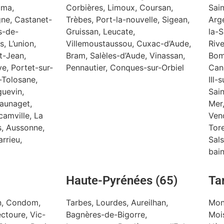
lma,
Corbières, Limoux, Coursan,
Sain
ne, Castanet-
Trèbes, Port-la-nouvelle, Sigean,
Arg
s-de-
Gruissan, Leucate,
la-S
, L’union,
Villemoustaussou, Cuxac-d’Aude,
Rive
t-Jean,
Bram, Salèles-d’Aude, Vinassan,
Bom
ve, Portet-sur-
Pennautier, Conques-sur-Orbiel
Can
-Tolosane,
IIl-
guevin,
Sain
Launaget,
Mer,
camville, La
Ven
s, Aussonne,
Tore
rrieu,
Sals
bai
Haute-Pyrénées (65)
Ta
in, Condom,
Tarbes, Lourdes, Aureilhan,
Mon
ctoure, Vic-
Bagnères-de-Bigorre,
Moi