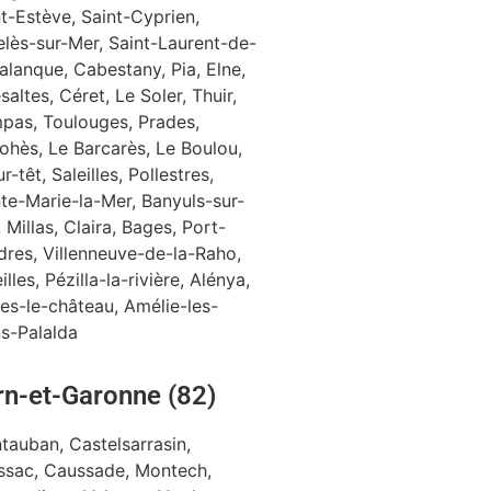
t-Estève, Saint-Cyprien,
elès-sur-Mer, Saint-Laurent-de-
alanque, Cabestany, Pia, Elne,
saltes, Céret, Le Soler, Thuir,
pas, Toulouges, Prades,
ohès, Le Barcarès, Le Boulou,
sur-têt, Saleilles, Pollestres,
te-Marie-la-Mer, Banyuls-sur-
 Millas, Claira, Bages, Port-
dres, Villenneuve-de-la-Raho,
illes, Pézilla-la-rivière, Alénya,
es-le-château, Amélie-les-
ns-Palalda
rn-et-Garonne (82)
tauban, Castelsarrasin,
ssac, Caussade, Montech,