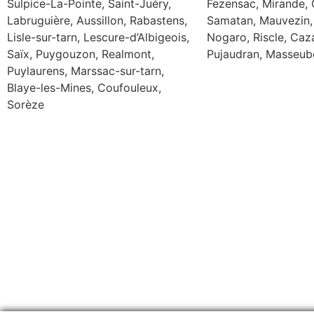
Sulpice-La-Pointe, Saint-Juéry,
Fezensac, Mirande, 
Labruguière, Aussillon, Rabastens,
Samatan, Mauvezin,
Lisle-sur-tarn, Lescure-d’Albigeois,
Nogaro, Riscle, Caz
Saïx, Puygouzon, Realmont,
Pujaudran, Masseube
Puylaurens, Marssac-sur-tarn,
Blaye-les-Mines, Coufouleux,
Sorèze