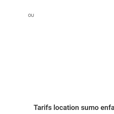
OU
Livraiso
votre m
Avec cette f
sumo enfant
vous le mei
lieu de la m
prestation f
le sumo enfa
A partir 
Tarifs location sumo enf