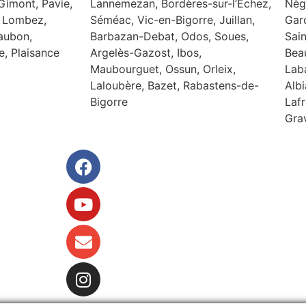
Gimont, Pavie,
Lannemezan, Bordères-sur-l’Echez,
Nèg
 Lombez,
Séméac, Vic-en-Bigorre, Juillan,
Gar
aubon,
Barbazan-Debat, Odos, Soues,
Sai
, Plaisance
Argelès-Gazost, Ibos,
Bea
Maubourguet, Ossun, Orleix,
Laba
Laloubère, Bazet, Rabastens-de-
Albi
Bigorre
Lafr
Gra