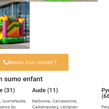
Besoin d'un conseil ?
on sumo enfant
e (31)
Aude (11)
Py
(6
 tournefeuille,
Narbonne, Carcassonne,
isance du
Castelnaudary, Lézignan-
Perp