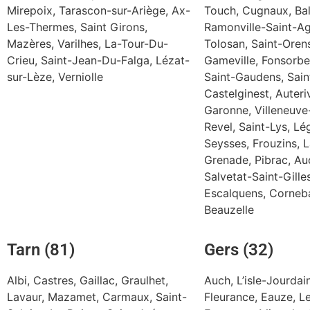
Mirepoix, Tarascon-sur-Ariège, Ax-
Touch, Cugnaux, Ba
Les-Thermes, Saint Girons,
Ramonville-Saint-Ag
Mazères, Varilhes, La-Tour-Du-
Tolosan, Saint-Oren
Crieu, Saint-Jean-Du-Falga, Lézat-
Gameville, Fonsorbes
sur-Lèze, Verniolle
Saint-Gaudens, Sain
Castelginest, Auteri
Garonne, Villeneuve
Revel, Saint-Lys, Lé
Seysses, Frouzins, 
Grenade, Pibrac, Au
Salvetat-Saint-Gille
Escalquens, Corneba
Beauzelle
Tarn (81)
Gers (32)
Albi, Castres, Gaillac, Graulhet,
Auch, L’isle-Jourda
Lavaur, Mazamet, Carmaux, Saint-
Fleurance, Eauze, Le