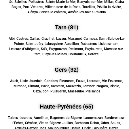
têt, Saleilles, Pollestres, Sainte-Marie-la-Mer, Banyuls-sur-Mer, Millas, Claira,
Bages, Port-Vendres, Villenneuve-de-la-Raho, Toreilles, Pézilla-la-rivière,
Alénya, Salses-le-château, Amélie-les-bains-Palalda
Tarn (81)
Albi, Castres, Gaillac, Graulhet, Lavaur, Mazamet, Carmaux, Saint-Sulpice-La-
Pointe, Saint-Juéry, Labruguière, Aussillon, Rabastens, Lisle-sur-tarn,
Lescure-d’Albigeois, Saïx, Puygouzon, Realmont, Puylaurens, Marssac-sur-
tarn, Blaye-les-Mines, Coufouleux, Sorèze
Gers (32)
Auch, L’isle-Jourdain, Condom, Fleurance, Eauze, Lectoure, Vic-Fezensac,
Mirande, Gimont, Pavie, Samatan, Mauvezin, Lombez, Nogaro, Riscle,
Cazaubon, Pujaudran, Masseube, Plaisance
Haute-Pyrénées (65)
Tarbes, Lourdes, Aureilhan, Bagnères-de-Bigorre, Lannemezan, Bordères-sur-
l’Echez, Séméac, Vic-en-Bigorre, Juillan, Barbazan-Debat, Odos, Soues,
Argelès-Gazost, Ibos, Maubourguet, Ossun, Orleix, Laloubère, Bazet,