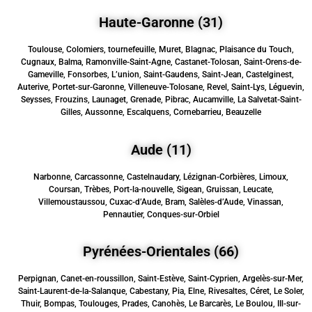
Haute-Garonne (31)
Toulouse, Colomiers, tournefeuille, Muret, Blagnac, Plaisance du Touch,
Cugnaux, Balma, Ramonville-Saint-Agne, Castanet-Tolosan, Saint-Orens-de-
Gameville, Fonsorbes, L’union, Saint-Gaudens, Saint-Jean, Castelginest,
Auterive, Portet-sur-Garonne, Villeneuve-Tolosane, Revel, Saint-Lys, Léguevin,
Seysses, Frouzins, Launaget, Grenade, Pibrac, Aucamville, La Salvetat-Saint-
Gilles, Aussonne, Escalquens, Cornebarrieu, Beauzelle
Aude (11)
Narbonne, Carcassonne, Castelnaudary, Lézignan-Corbières, Limoux,
Coursan, Trèbes, Port-la-nouvelle, Sigean, Gruissan, Leucate,
Villemoustaussou, Cuxac-d’Aude, Bram, Salèles-d’Aude, Vinassan,
Pennautier, Conques-sur-Orbiel
Pyrénées-Orientales (66)
Perpignan, Canet-en-roussillon, Saint-Estève, Saint-Cyprien, Argelès-sur-Mer,
Saint-Laurent-de-la-Salanque, Cabestany, Pia, Elne, Rivesaltes, Céret, Le Soler,
Thuir, Bompas, Toulouges, Prades, Canohès, Le Barcarès, Le Boulou, IIl-sur-