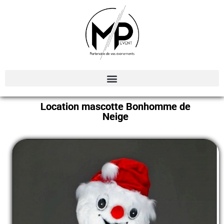
Organisation et Animations d’évènements
Location mascotte Bonhomme de
Neige