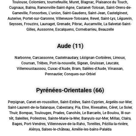
Toulouse, Colomiers, tournefeuille, Muret, Blagnac, Plaisance du Touch,
Cugnaux, Balma, Ramonville-Saint-Agne, Castanet-Tolosan, Saint-Orens-de-
Gameville, Fonsorbes, L’union, Saint-Gaudens, Saint-Jean, Castelginest,
Auterive, Portet-sur-Garonne, Villeneuve-Tolosane, Revel, Saint-Lys, Léguevin,
Seysses, Frouzins, Launaget, Grenade, Pibrac, Aucamville, La Salvetat-Saint-
Gilles, Aussonne, Escalquens, Cornebarrieu, Beauzelle
Aude (11)
Narbonne, Carcassonne, Castelnaudary, Lézignan-Corbières, Limoux,
Coursan, Trèbes, Port-la-nouvelle, Sigean, Gruissan, Leucate,
Villemoustaussou, Cuxac-d’Aude, Bram, Salèles-d’Aude, Vinassan,
Pennautier, Conques-sur-Orbiel
Pyrénées-Orientales (66)
Perpignan, Canet-en-roussillon, Saint-Estève, Saint-Cyprien, Argelès-sur-Mer,
Saint-Laurent-de-la-Salanque, Cabestany, Pia, Elne, Rivesaltes, Céret, Le Soler,
Thuir, Bompas, Toulouges, Prades, Canohès, Le Barcarès, Le Boulou, IIl-sur-
têt, Saleilles, Pollestres, Sainte-Marie-la-Mer, Banyuls-sur-Mer, Millas, Claira,
Bages, Port-Vendres, Villenneuve-de-la-Raho, Toreilles, Pézilla-la-rivière,
Alénya, Salses-le-château, Amélie-les-bains-Palalda