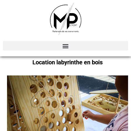
Organisation et Animations d’évènements
Location labyrinthe en bois