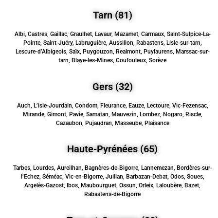
Tarn (81)
Albi, Castres, Gaillac, Graulhet, Lavaur, Mazamet, Carmaux, Saint-Sulpice-La-
Pointe, Saint-Juéry, Labruguière, Aussillon, Rabastens, Lisle-sur-tarn,
Lescure-d’Albigeois, Saïx, Puygouzon, Realmont, Puylaurens, Marssac-sur-
tarn, Blaye-les-Mines, Coufouleux, Sorèze
Gers (32)
Auch, L’isle-Jourdain, Condom, Fleurance, Eauze, Lectoure, Vic-Fezensac,
Mirande, Gimont, Pavie, Samatan, Mauvezin, Lombez, Nogaro, Riscle,
Cazaubon, Pujaudran, Masseube, Plaisance
Haute-Pyrénées (65)
Tarbes, Lourdes, Aureilhan, Bagnères-de-Bigorre, Lannemezan, Bordères-sur-
l’Echez, Séméac, Vic-en-Bigorre, Juillan, Barbazan-Debat, Odos, Soues,
Argelès-Gazost, Ibos, Maubourguet, Ossun, Orleix, Laloubère, Bazet,
Rabastens-de-Bigorre