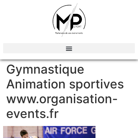
Organisation et Animations d’évènements
Gymnastique
Animation sportives
www.organisation-
events.fr