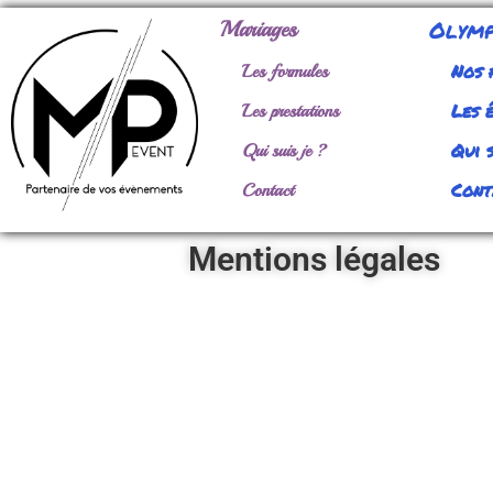
Olymp
Mariages
Nos 
Les formules
Les 
Les prestations
Qui s
Qui suis je ?
Cont
Contact
Mentions légales