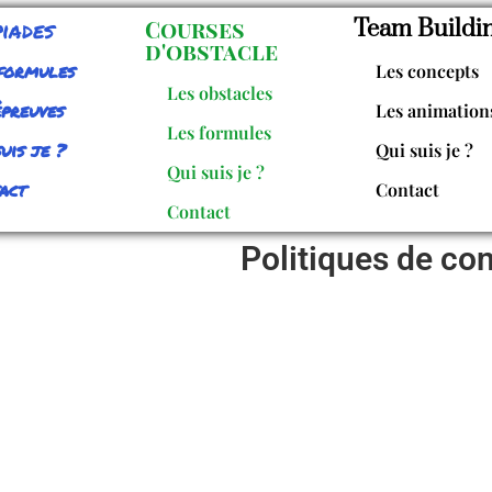
iades
Courses
Team Buildi
d'obstacle
formules
Les concepts
Les obstacles
épreuves
Les animation
Les formules
uis je ?
Qui suis je ?
Qui suis je ?
act
Contact
Contact
Politiques de con