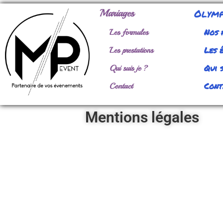
Olymp
Mariages
Nos 
Les formules
Les 
Les prestations
Qui s
Qui suis je ?
Cont
Contact
Mentions légales