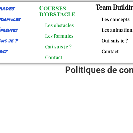
iades
Courses
Team Buildi
d'obstacle
formules
Les concepts
Les obstacles
épreuves
Les animation
Les formules
uis je ?
Qui suis je ?
Qui suis je ?
act
Contact
Contact
Politiques de con