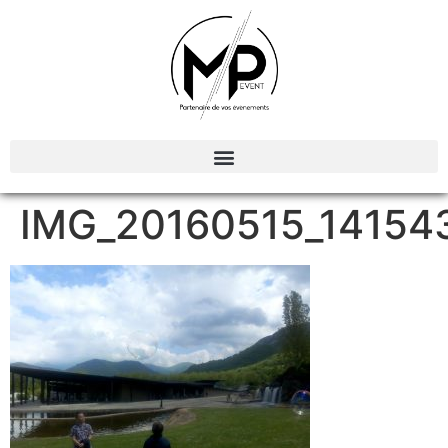
Organisation et Animations d’évènements
IMG_20160515_14154