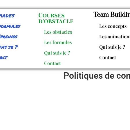
iades
Courses
Team Buildi
d'obstacle
formules
Les concepts
Les obstacles
épreuves
Les animation
Les formules
uis je ?
Qui suis je ?
Qui suis je ?
act
Contact
Contact
Politiques de con