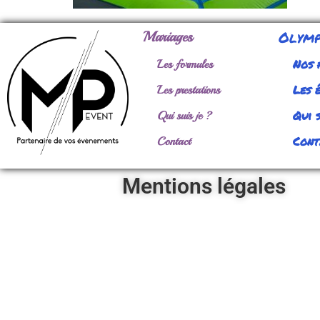
Olymp
Mariages
Nos 
Les formules
Les 
Les prestations
Qui s
Qui suis je ?
Cont
Contact
Mentions légales