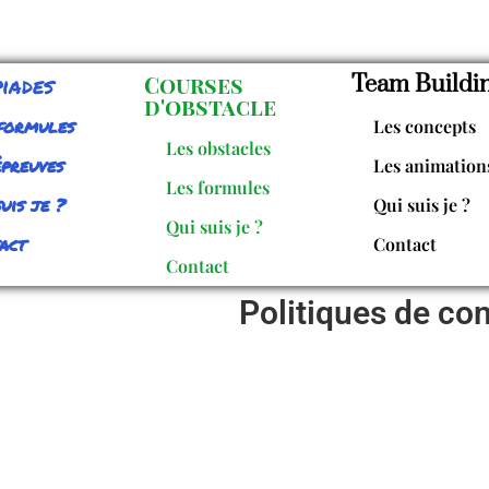
iades
Courses
Team Buildi
d'obstacle
formules
Les concepts
Les obstacles
épreuves
Les animation
Les formules
uis je ?
Qui suis je ?
Qui suis je ?
act
Contact
Contact
Politiques de con