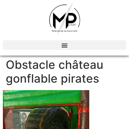
Organisation et Animations d’évènements
Obstacle château
gonflable pirates