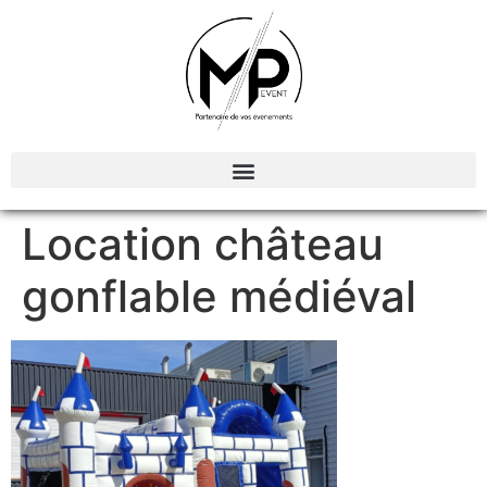
Organisation et Animations d’évènements
Location château
gonflable médiéval