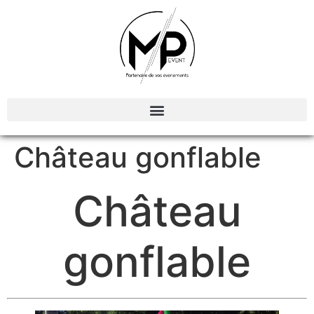
Organisation et Animations d’évènements
Château gonflable
Château
gonflable