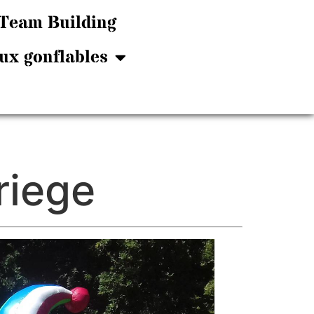
Team Building
ux gonflables
riege