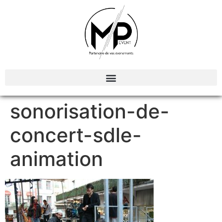
Organisation et Animations d’évènements
sonorisation-de-
concert-sdle-
animation