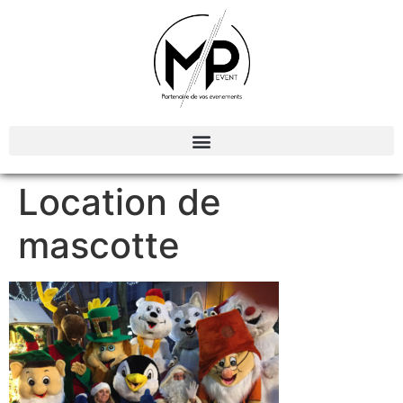
Organisation et Animations d’évènements
Location de
mascotte