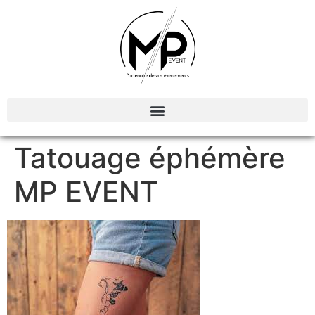
Organisation et Animations d’évènements
Tatouage éphémère
MP EVENT