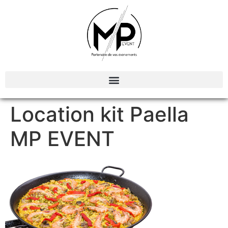
Organisation et Animations d’évènements
Location kit Paella
MP EVENT