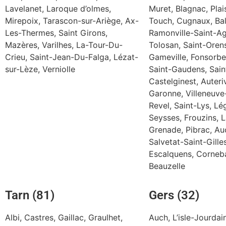
Lavelanet, Laroque d’olmes,
Muret, Blagnac, Pla
Mirepoix, Tarascon-sur-Ariège, Ax-
Touch, Cugnaux, Ba
Les-Thermes, Saint Girons,
Ramonville-Saint-Ag
Mazères, Varilhes, La-Tour-Du-
Tolosan, Saint-Oren
Crieu, Saint-Jean-Du-Falga, Lézat-
Gameville, Fonsorbes
sur-Lèze, Verniolle
Saint-Gaudens, Sain
Castelginest, Auteri
Garonne, Villeneuve
Revel, Saint-Lys, Lé
Seysses, Frouzins, 
Grenade, Pibrac, Au
Salvetat-Saint-Gille
Escalquens, Corneba
Beauzelle
Tarn (81)
Gers (32)
Albi, Castres, Gaillac, Graulhet,
Auch, L’isle-Jourda