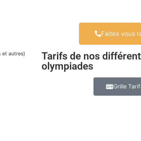
Faites vous r
Tarifs de nos différen
 et autres)
olympiades
Grille Tarif