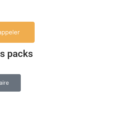
appeler
ts packs
aire