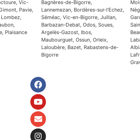
ctoure, Vic-
Bagnères-de-Bigorre,
Moi
Gimont, Pavie,
Lannemezan, Bordères-sur-l’Echez,
Nèg
 Lombez,
Séméac, Vic-en-Bigorre, Juillan,
Gar
aubon,
Barbazan-Debat, Odos, Soues,
Sai
, Plaisance
Argelès-Gazost, Ibos,
Bea
Maubourguet, Ossun, Orleix,
Laba
Laloubère, Bazet, Rabastens-de-
Albi
Bigorre
Lafr
Gra