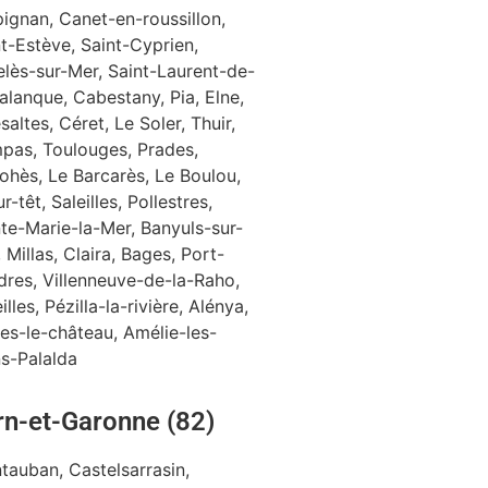
ignan, Canet-en-roussillon,
t-Estève, Saint-Cyprien,
elès-sur-Mer, Saint-Laurent-de-
alanque, Cabestany, Pia, Elne,
saltes, Céret, Le Soler, Thuir,
pas, Toulouges, Prades,
ohès, Le Barcarès, Le Boulou,
sur-têt, Saleilles, Pollestres,
te-Marie-la-Mer, Banyuls-sur-
 Millas, Claira, Bages, Port-
dres, Villenneuve-de-la-Raho,
illes, Pézilla-la-rivière, Alénya,
es-le-château, Amélie-les-
ns-Palalda
rn-et-Garonne (82)
tauban, Castelsarrasin,