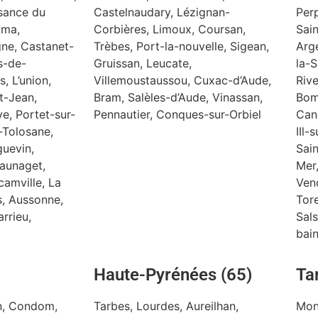
isance du
Castelnaudary, Lézignan-
Perp
lma,
Corbières, Limoux, Coursan,
Sain
ne, Castanet-
Trèbes, Port-la-nouvelle, Sigean,
Arg
s-de-
Gruissan, Leucate,
la-S
, L’union,
Villemoustaussou, Cuxac-d’Aude,
Rive
t-Jean,
Bram, Salèles-d’Aude, Vinassan,
Bom
ve, Portet-sur-
Pennautier, Conques-sur-Orbiel
Can
-Tolosane,
IIl-
guevin,
Sain
Launaget,
Mer,
camville, La
Ven
s, Aussonne,
Tore
rrieu,
Sals
bai
Haute-Pyrénées (65)
Ta
in, Condom,
Tarbes, Lourdes, Aureilhan,
Mon