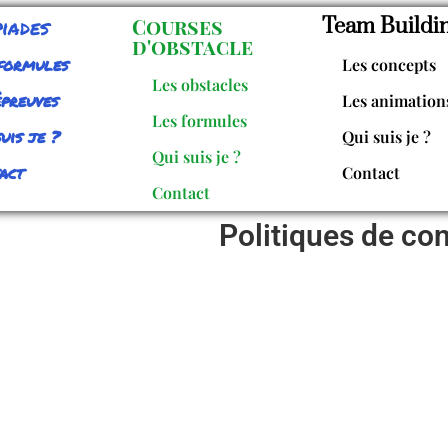
iades
Courses
Team Buildi
d'obstacle
formules
Les concepts
Les obstacles
épreuves
Les animation
Les formules
uis je ?
Qui suis je ?
Qui suis je ?
act
Contact
Contact
Politiques de con