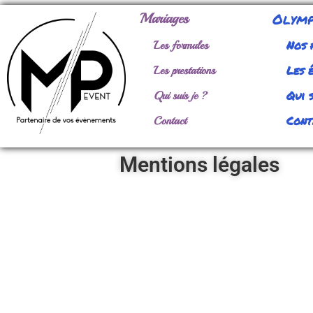
Olymp
Mariages
Nos 
Les formules
Les 
Les prestations
Qui s
Qui suis je ?
Cont
Contact
Mentions légales