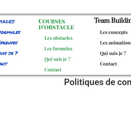
iades
Courses
Team Buildi
d'obstacle
formules
Les concepts
Les obstacles
épreuves
Les animation
Les formules
uis je ?
Qui suis je ?
Qui suis je ?
act
Contact
Contact
Politiques de con