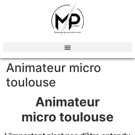
Organisation et Animations d’évènements
Animateur micro
toulouse
Animateur
micro toulouse