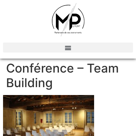
Organisation et Animations d’évènements
Conférence – Team
Building