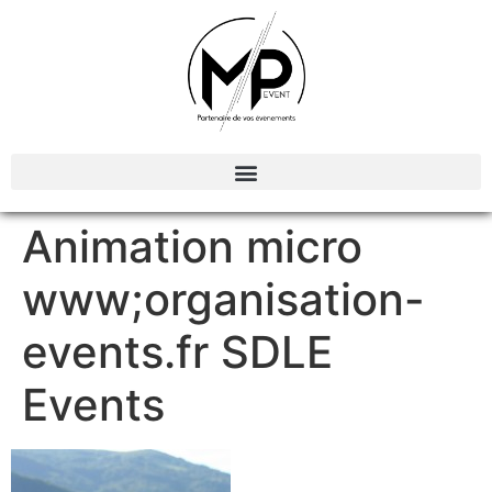
Organisation et Animations d’évènements
Animation micro
www;organisation-
events.fr SDLE
Events